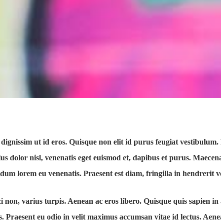
a dignissim ut id eros. Quisque non elit id purus feugiat vestibulum
us dolor nisl, venenatis eget euismod et, dapibus et purus. Maecenas
erdum lorem eu venenatis. Praesent est diam, fringilla in hendrerit 
 non, varius turpis. Aenean ac eros libero. Quisque quis sapien in a
us. Praesent eu odio in velit maximus accumsan vitae id lectus. Aene