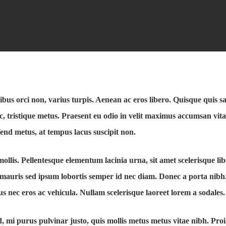
ibus orci non, varius turpis. Aenean ac eros libero. Quisque quis sa
nec, tristique metus. Praesent eu odio in velit maximus accumsan vit
fend metus, at tempus lacus suscipit non.
mollis. Pellentesque elementum lacinia urna, sit amet scelerisque li
 mauris sed ipsum lobortis semper id nec diam. Donec a porta nibh.
us nec eros ac vehicula. Nullam scelerisque laoreet lorem a sodales.
, mi purus pulvinar justo, quis mollis metus metus vitae nibh. Pro