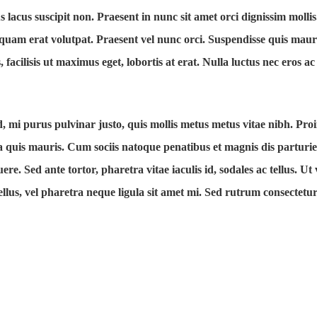
 lacus suscipit non. Praesent in nunc sit amet orci dignissim molli
Aliquam erat volutpat. Praesent vel nunc orci. Suspendisse quis mau
acilisis ut maximus eget, lobortis at erat. Nulla luctus nec eros ac
, mi purus pulvinar justo, quis mollis metus metus vitae nibh. Pro
 quis mauris. Cum sociis natoque penatibus et magnis dis parturie
re. Sed ante tortor, pharetra vitae iaculis id, sodales ac tellus. Ut 
lus, vel pharetra neque ligula sit amet mi. Sed rutrum consectetur